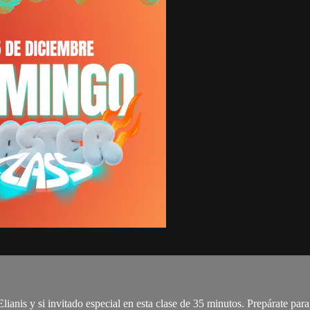
lianis y si invitado especial en esta clase de 35 minutos. Prepárate pa