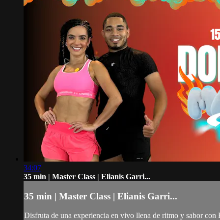
34:07
35 min | Master Class | Elianis Garri...
35 min | Master Class | Elianis Garri...
Disfruta de una experiencia en vivo llena de ritmo y sabor con E