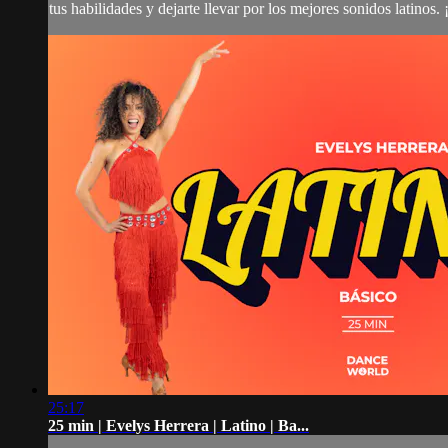
tus habilidades y dejarte llevar por los mejores sonidos latinos.
25:17
25 min | Evelys Herrera | Latino | Ba...