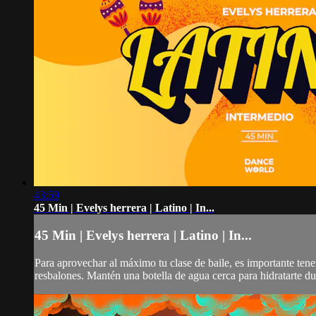
43:59
45 Min | Evelys herrera | Latino | In...
45 Min | Evelys herrera | Latino | In...
Para aprovechar al máximo tu clase de baile, es importante ten
resbalones. Mantén una botella de agua cerca para hidratarte dur