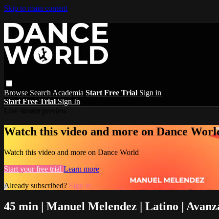
Skip to main content
Browse
Search
Academia
Start Free Trial
Sign in
Start Free Trial
Sign In
Live stream preview
Watch this video and more on Dance Worl
Watch this video and more on Dance World
Start your free trial
Learn more
Already subscribed?
Sign in
45 min | Manuel Melendez | Latino | Avanz