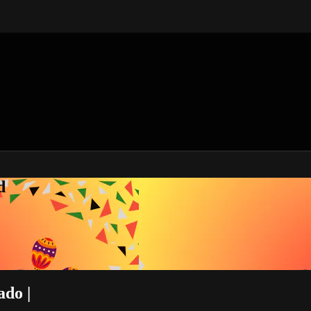
d
ado |