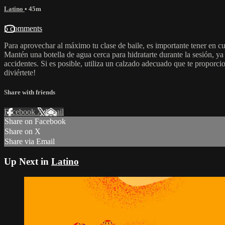
Latino
• 45m
5 comments
Para aprovechar al máximo tu clase de baile, es importante tener en 
Mantén una botella de agua cerca para hidratarte durante la sesión, ya
accidentes. Si es posible, utiliza un calzado adecuado que te proporcion
diviértete!
Share with friends
Facebook
X
Email
Share on Facebook
Share on X
Share via Email
Up Next in
Latino