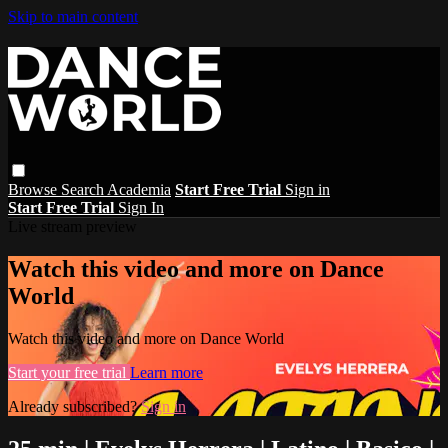
Skip to main content
Browse
Search
Academia
Start Free Trial
Sign in
Start Free Trial
Sign In
Live stream preview
Watch this video and more on Dance
World
Watch this video and more on Dance World
Start your free trial
Learn more
Already subscribed?
Sign in