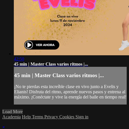
42:50
45 min | Master Class varios ritmos |...
45 min | Master Class varios ritmos |...
¡No te pierdas esta increíble clase en vivo junto a Evelis y
Elianis! Disfruta del ritmo, aprende nuevos pasos y entrena al
máximo. ¡Conéctate y vive la energía del baile en tiempo real!
Load More
Academia
Help
Terms
Privacy
Cookies
Sign in
×