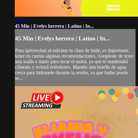
44:32
45 Min | Evelys herrera | Latino | In...
45 Min | Evelys herrera | Latino | In...
Para aprovechar al máximo tu clase de baile, es importante
tener en cuenta algunas recomendaciones. Asegúrate de tener
una toalla a mano para secar el sudor, ya que te mantendrá
cómodo y evitará resbalones. Mantén una botella de agua
cerca para hidratarte durante la sesión, ya que bailar puede
se...