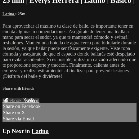
25 min | Evelys Herrera | Latino | Basico |
Latino
• 25m
Para aprovechar al máximo tu clase de baile, es importante tener en
cuenta algunas recomendaciones. Asegúrate de tener una toalla a
mano para secar el sudor, ya que te mantendrá cómodo y evitará
resbalones. Mantén una botella de agua cerca para hidratarte durante
la sesión, ya que bailar puede ser físicamente exigente. Viste ropa
cómoda y asegúrate de que el espacio donde bailarás esté despejado
para evitar accidentes. Si es posible, utiliza un calzado adecuado que
te proporcione soporte y tracción. Finalmente, calienta antes de
empezar y realiza estiramientos al finalizar para prevenir lesiones.
¡Disfruta del baile y diviértete!
Share with friends
Facebook
X
Email
Share on Facebook
Share on X
Share via Email
Up Next in
Latino