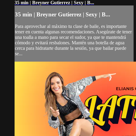
35 min | Breyner Gutierrez | Sexy | B...
35 min | Breyner Gutierrez | Sexy | B...
Para aprovechar al máximo tu clase de baile, es importante
tener en cuenta algunas recomendaciones. Asegúrate de tener
una toalla a mano para secar el sudor, ya que te mantendrá
cómodo y evitará resbalones. Mantén una botella de agua
cerca para hidratarte durante la sesión, ya que bailar puede
se...