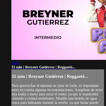
24:04
35 min | Breyner Gutiérrez | Reggaetó...
35 min | Breyner Gutiérrez | Reggaetó...
Para aprovechar al máximo tu clase de baile, es importante
tener en cuenta algunas recomendaciones. Asegúrate de tener
una toalla a mano para secar el sudor, ya que te mantendrá
cómodo y evitará resbalones. Mantén una botella de agua
cerca para hidratarte durante la sesión, ya que bailar puede