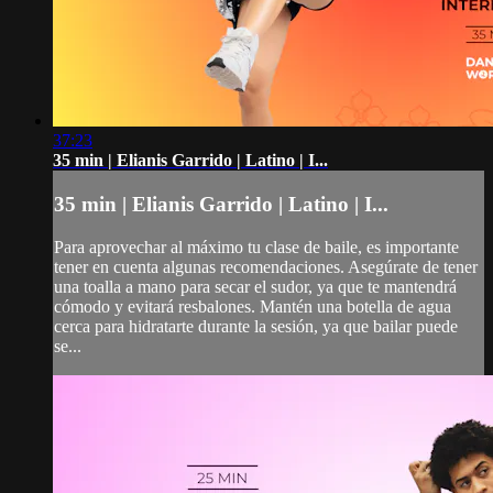
37:23
35 min | Elianis Garrido | Latino | I...
35 min | Elianis Garrido | Latino | I...
Para aprovechar al máximo tu clase de baile, es importante
tener en cuenta algunas recomendaciones. Asegúrate de tener
una toalla a mano para secar el sudor, ya que te mantendrá
cómodo y evitará resbalones. Mantén una botella de agua
cerca para hidratarte durante la sesión, ya que bailar puede
se...