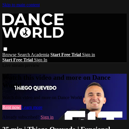
Skip to main content
Browse
Search
Academia
Start Free Trial
Sign in
Start Free Trial
Sign In
Live stream preview
Watch this video and more on Dance
World
Watch this video and more on Dance World
Rent now
Learn more
Already subscribed?
Sign in