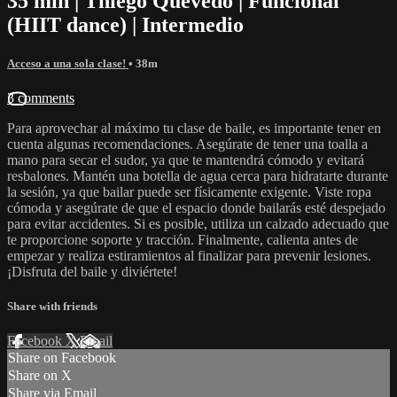
35 min | Thiego Quevedo | Funcional
(HIIT dance) | Intermedio
Acceso a una sola clase!
• 38m
3 comments
Para aprovechar al máximo tu clase de baile, es importante tener en
cuenta algunas recomendaciones. Asegúrate de tener una toalla a
mano para secar el sudor, ya que te mantendrá cómodo y evitará
resbalones. Mantén una botella de agua cerca para hidratarte durante
la sesión, ya que bailar puede ser físicamente exigente. Viste ropa
cómoda y asegúrate de que el espacio donde bailarás esté despejado
para evitar accidentes. Si es posible, utiliza un calzado adecuado que
te proporcione soporte y tracción. Finalmente, calienta antes de
empezar y realiza estiramientos al finalizar para prevenir lesiones.
¡Disfruta del baile y diviértete!
Share with friends
Facebook
X
Email
Share on Facebook
Share on X
Share via Email