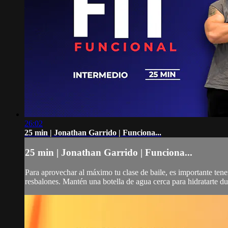
26:02
25 min | Jonathan Garrido | Funciona...
25 min | Jonathan Garrido | Funciona...
Para aprovechar al máximo tu clase de baile, es importante ten
resbalones. Mantén una botella de agua cerca para hidratarte dur