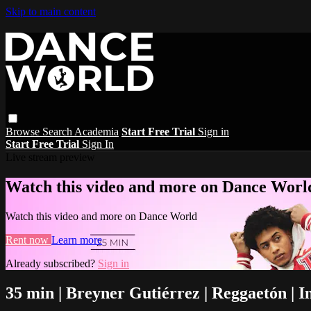
Skip to main content
Browse
Search
Academia
Start Free Trial
Sign in
Start Free Trial
Sign In
Live stream preview
Watch this video and more on Dance Worl
Watch this video and more on Dance World
Rent now
Learn more
Already subscribed?
Sign in
35 min | Breyner Gutiérrez | Reggaetón | 