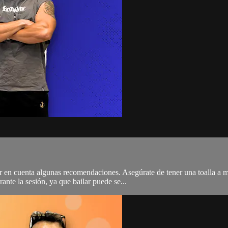
er en cuenta algunas recomendaciones. Asegúrate de tener una toalla a 
ante la sesión, ya que bailar puede se...