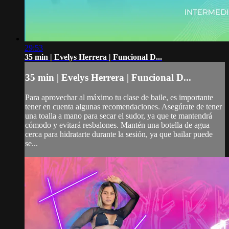
29:53
35 min | Evelys Herrera | Funcional D...
35 min | Evelys Herrera | Funcional D...
Para aprovechar al máximo tu clase de baile, es importante
tener en cuenta algunas recomendaciones. Asegúrate de tener
una toalla a mano para secar el sudor, ya que te mantendrá
cómodo y evitará resbalones. Mantén una botella de agua
cerca para hidratarte durante la sesión, ya que bailar puede
se...