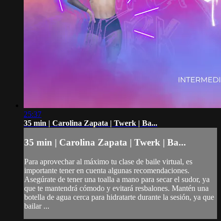
25:37
35 min | Carolina Zapata | Twerk | Ba...
35 min | Carolina Zapata | Twerk | Ba...
Para aprovechar al máximo tu clase de baile virtual, es
importante tener en cuenta algunas recomendaciones.
Asegúrate de tener una toalla a mano para secar el sudor, ya
que te mantendrá cómodo y evitará resbalones. Mantén una
botella de agua cerca para hidratarte durante la sesión, ya que
bailar ...