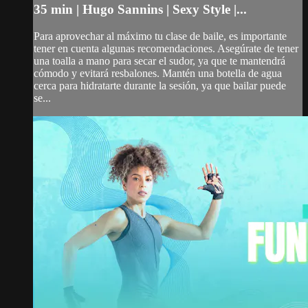
35 min | Hugo Sannins | Sexy Style |...
Para aprovechar al máximo tu clase de baile, es importante
tener en cuenta algunas recomendaciones. Asegúrate de tener
una toalla a mano para secar el sudor, ya que te mantendrá
cómodo y evitará resbalones. Mantén una botella de agua
cerca para hidratarte durante la sesión, ya que bailar puede
se...