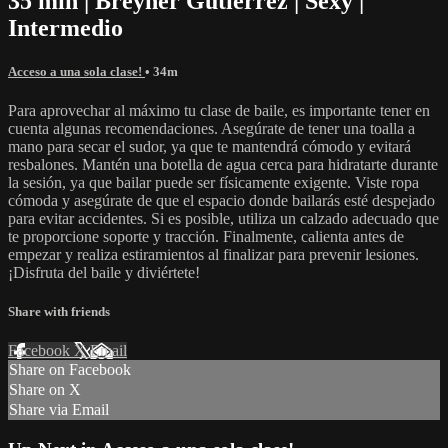
35 min | Breyner Gutierrez | Sexy |
Intermedio
Acceso a una sola clase!
• 34m
Para aprovechar al máximo tu clase de baile, es importante tener en
cuenta algunas recomendaciones. Asegúrate de tener una toalla a
mano para secar el sudor, ya que te mantendrá cómodo y evitará
resbalones. Mantén una botella de agua cerca para hidratarte durante
la sesión, ya que bailar puede ser físicamente exigente. Viste ropa
cómoda y asegúrate de que el espacio donde bailarás esté despejado
para evitar accidentes. Si es posible, utiliza un calzado adecuado que
te proporcione soporte y tracción. Finalmente, calienta antes de
empezar y realiza estiramientos al finalizar para prevenir lesiones.
¡Disfruta del baile y diviértete!
Share with friends
Facebook
X
Email
Share on Facebook
Share on X
Share via Email