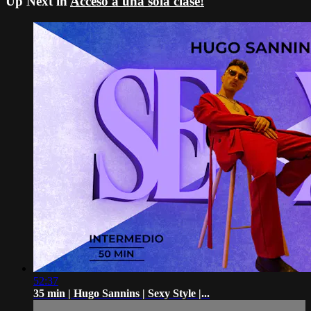
Up Next in
Acceso a una sola clase!
52:37
35 min | Hugo Sannins | Sexy Style |...