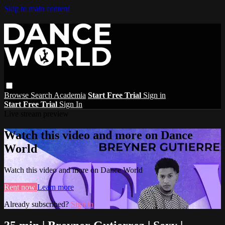
Skip to main content
Browse
Search
Academia
Start Free Trial
Sign in
Start Free Trial
Sign In
Live stream preview
Watch this video and more on Dance
World
Watch this video and more on Dance World
Rent now
Learn more
Already subscribed?
Sign in