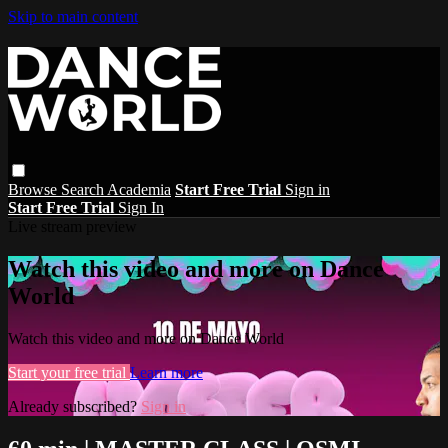
Skip to main content
Browse
Search
Academia
Start Free Trial
Sign in
Start Free Trial
Sign In
Live stream preview
Watch this video and more on Dance
World
Watch this video and more on Dance World
Start your free trial
Learn more
Already subscribed?
Sign in