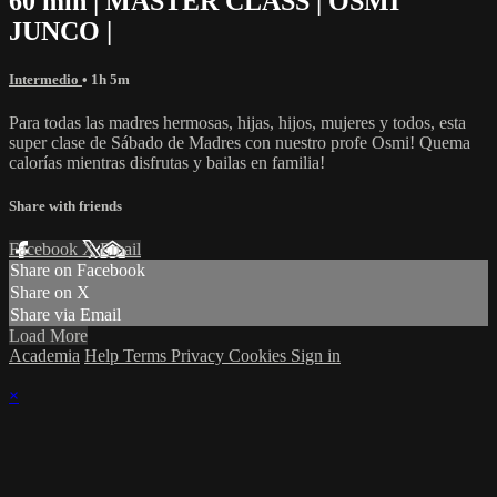
60 min | MASTER CLASS | OSMI
JUNCO |
Intermedio
• 1h 5m
Para todas las madres hermosas, hijas, hijos, mujeres y todos, esta
super clase de Sábado de Madres con nuestro profe Osmi! Quema
calorías mientras disfrutas y bailas en familia!
Share with friends
Facebook
X
Email
Share on Facebook
Share on X
Share via Email
Load More
Academia
Help
Terms
Privacy
Cookies
Sign in
×