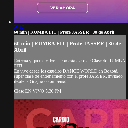
56:17
60 min | RUMBA FIT | Profe JASSER | 30 de Abril
60 min | RUMBA FIT | Profe JASSER | 30 de
Abril
Entrena y quema calorías con esta clase de Clase de RUMBA
FIT!
En vivo desde los estudios DANCE WORLD en Bogotá,
super clase de entrenamiento con el profe JASSER, invitado
desde la Guajira colombiana!
Clase EN VIVO 5.30 PM