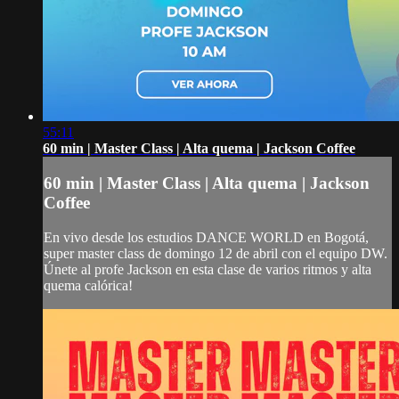
55:11
60 min | Master Class | Alta quema | Jackson Coffee
60 min | Master Class | Alta quema | Jackson
Coffee
En vivo desde los estudios DANCE WORLD en Bogotá,
super master class de domingo 12 de abril con el equipo DW.
Únete al profe Jackson en esta clase de varios ritmos y alta
quema calórica!