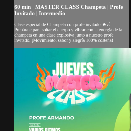
60 min | MASTER CLASS Champeta | Profe
Invitado | Intermedio
Clase especial de Champeta con profe invitado 🔥🎶
Prepárate para soltar el cuerpo y vibrar con la energía de la
champeta en una clase explosiva junto a nuestro profe
invitado. ¡Movimiento, sabor y alegría 100% costeña!