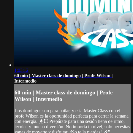
1:03:12
60 min | Master class de domingo | Profe Wilson |
Intermedio
60 min | Master class de domingo | Profe
Wilson | Intermedio
Los domingos son para bailar, y esta Master Class con el
profe Wilson es la oportunidad perfecta para cerrar la semana
con energía. 🕺💥 Prepárate para una sesión llena de ritmo,
técnica y mucha diversión. No importa tu nivel, solo necesitas
ganas de moverte y disfrutar. ¡No te la pierdas! 🎶💃