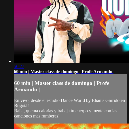
56:27
60 min | Master class de domingo | Profe Armando |
60 min | Master class de domingo | Profe
Armando |
En vivo, desde el estudio Dance World by Elianis Garrido en
Bogotá!
Baila, quema calorías y trabaja tu cuerpo y mente con las
canciones mas rumberas!