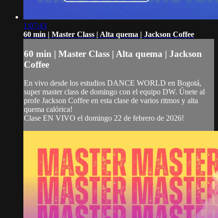
1:07:43
60 min | Master Class | Alta quema | Jackson Coffee
60 min | Master Class | Alta quema | Jackson
Coffee
En vivo desde los estudios DANCE WORLD en Bogotá,
super master class de domingo con el equipo DW. Únete al
profe Jackson Coffee en esta clase de varios ritmos y alta
quema calórica!
Clase EN VIVO el domingo 22 de febrero de 2026!