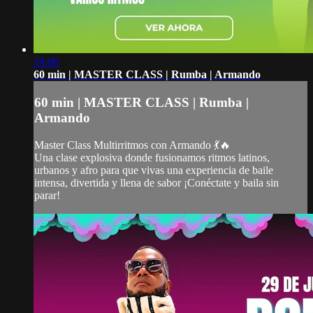
54:06
60 min | MASTER CLASS | Rumba | Armando
60 min | MASTER CLASS | Rumba |
Armando
Master Class Multirritmos con Armando 💃🔥
Una clase explosiva donde fusionamos ritmos latinos,
urbanos y afro para que vivas una experiencia de baile
intensa, divertida y llena de sabor ¡Conéctate y baila sin
parar!