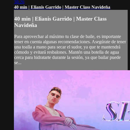
38:26
40 min | Elianis Garrido | Master Class Navideña
40 min | Elianis Garrido | Master Class
Navideña
Para aprovechar al máximo tu clase de baile, es importante
tener en cuenta algunas recomendaciones. Asegúrate de tener
una toalla a mano para secar el sudor, ya que te mantendrá
cómodo y evitará resbalones. Mantén una botella de agua
cerca para hidratarte durante la sesión, ya que bailar puede
se...