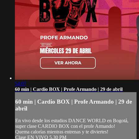
54:07
60 min | Cardio BOX | Profe Armando | 29 de abril
60 min | Cardio BOX | Profe Armando | 29 de
abril
En vivo desde los estudios DANCE WORLD en Bogotá,
super clase CARDIO BOX con el profe Armando!
Quema calorías mientras entrenas y te diviertes!
Clase EN VIVO 5.30 PM