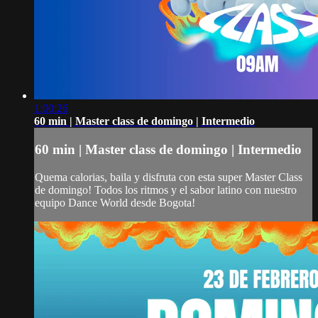
1:00:26
60 min | Master class de domingo | Intermedio
60 min | Master class de domingo | Intermedio
Quema calorias, baila y disfruta con esta super Master Class
de domingo! Todos los ritmos y el sabor latino con nuestro
equipo Dance World desde Bogota!