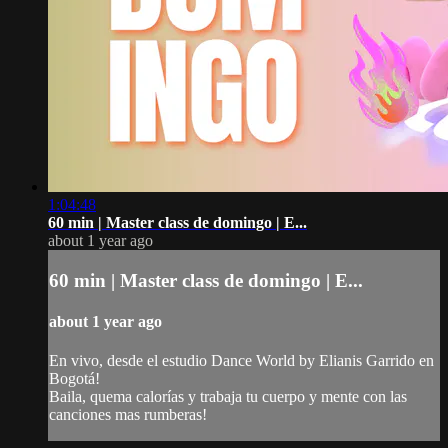
1:04:48
60 min | Master class de domingo | E...
about 1 year ago
60 min | Master class de domingo | E...
about 1 year ago
En vivo, desde el estudio Dance World by Elianis Garrido en
Bogotá!
Baila, quema calorías y trabaja tu cuerpo y mente con las
canciones mas rumberas!