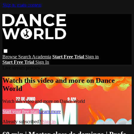
Skip to main content
Browse
Search
Academia
Start Free Trial
Sign in
Start Free Trial
Sign In
Live stream preview
Watch this video and more on Dance
World
Watch this video and more on Dance World
Start your free trial
Learn more
Already subscribed?
Sign in