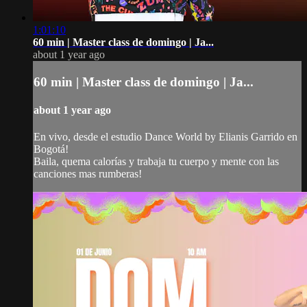
1:01:10
60 min | Master class de domingo | Ja...
about 1 year ago
60 min | Master class de domingo | Ja...
about 1 year ago
En vivo, desde el estudio Dance World by Elianis Garrido en
Bogotá!
Baila, quema calorías y trabaja tu cuerpo y mente con las
canciones mas rumberas!