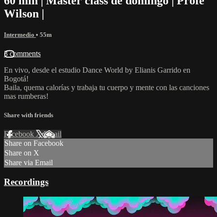
60 min | Master class de domingo | Profe
Wilson |
Intermedio
• 55m
3 comments
En vivo, desde el estudio Dance World by Elianis Garrido en
Bogotá!
Baila, quema calorías y trabaja tu cuerpo y mente con las canciones
mas rumberas!
Share with friends
Facebook
X
Email
Share on Facebook
Share on X
Share via Email
Recordings