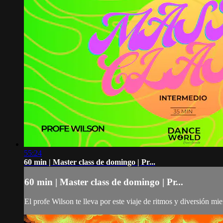
55:24
60 min | Master class de domingo | Pr...
60 min | Master class de domingo | Pr...
El profe Wilson te lleva por este viaje de ritmos y diversión mi