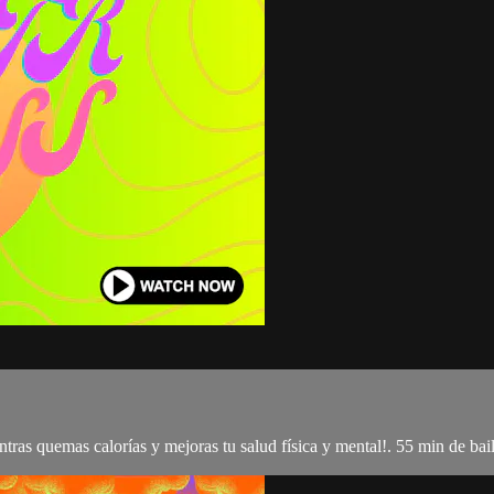
entras quemas calorías y mejoras tu salud física y mental!. 55 min de bai