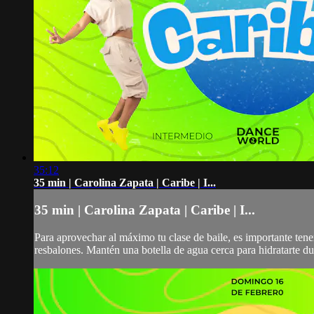
35:12
35 min | Carolina Zapata | Caribe | I...
35 min | Carolina Zapata | Caribe | I...
Para aprovechar al máximo tu clase de baile, es importante ten
resbalones. Mantén una botella de agua cerca para hidratarte dur