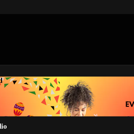
d
dio