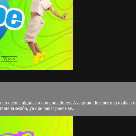
er en cuenta algunas recomendaciones. Asegúrate de tener una toalla a 
ante la sesión, ya que bailar puede se...