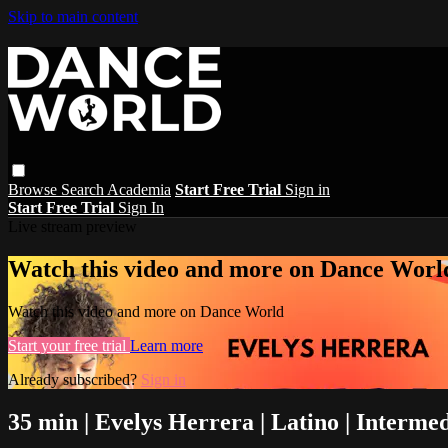
Skip to main content
Browse
Search
Academia
Start Free Trial
Sign in
Start Free Trial
Sign In
Live stream preview
Watch this video and more on Dance Worl
Watch this video and more on Dance World
Start your free trial
Learn more
Already subscribed?
Sign in
35 min | Evelys Herrera | Latino | Interme