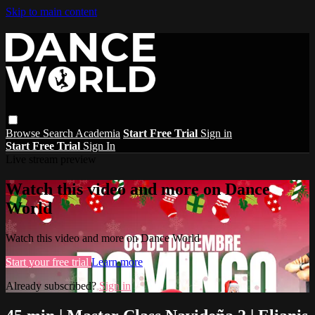
Skip to main content
Browse
Search
Academia
Start Free Trial
Sign in
Start Free Trial
Sign In
Live stream preview
Watch this video and more on Dance
World
Watch this video and more on Dance World
Start your free trial
Learn more
Already subscribed?
Sign in