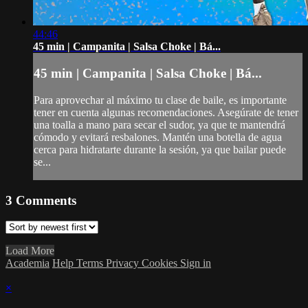
44:46
45 min | Campanita | Salsa Choke | Bá...
45 min | Campanita | Salsa Choke | Bá...
Para aprovechar al máximo tu clase de baile, es importante
tener en cuenta algunas recomendaciones. Asegúrate de tener
una toalla a mano para secar el sudor, ya que te mantendrá
cómodo y evitará resbalones. Mantén una botella de agua
cerca para hidratarte durante la sesión, ya que bailar puede
se...
3
Comments
Load More
Academia
Help
Terms
Privacy
Cookies
Sign in
×