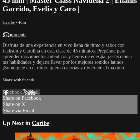
45 min | Master Class Navideña 2 | Elianis
Garrido, Evelis y Caro |
Caribe
• 46m
3 comments
Disfruta de una experiencia en vivo llena de ritmo y sabor con
Jackson y Carolina en esta clase de 45 minutos. Prepárate para
aprender movimientos auténticos y llenos de energía, perfeccionar
tus habilidades y dejarte llevar por los mejores sonidos latinos.
¡Sumérgete en el ritmo, quema calorías y diviértete al máximo!
Share with friends
Facebook
X
Email
Share on Facebook
Share on X
Share via Email
Up Next in
Caribe