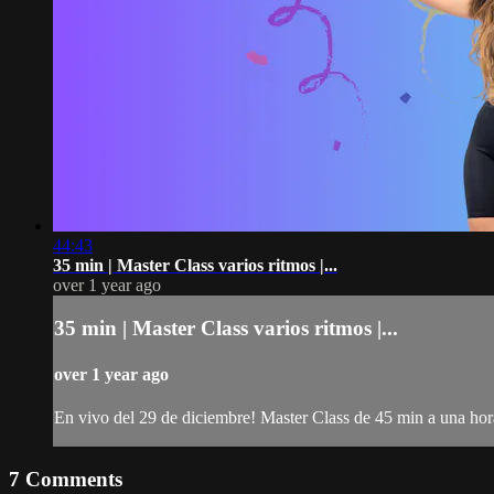
44:43
35 min | Master Class varios ritmos |...
over 1 year ago
35 min | Master Class varios ritmos |...
over 1 year ago
En vivo del 29 de diciembre! Master Class de 45 min a una hora
7
Comments