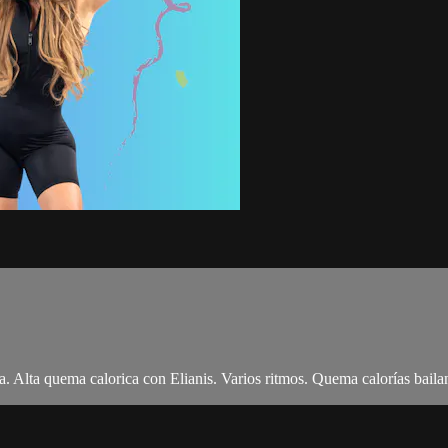
. Alta quema calorica con Elianis. Varios ritmos. Quema calorías baila