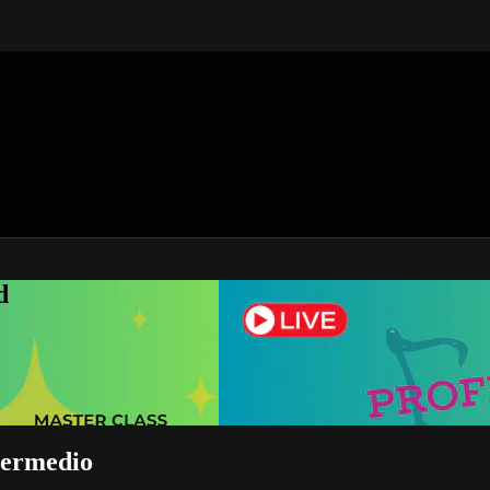
d
ntermedio