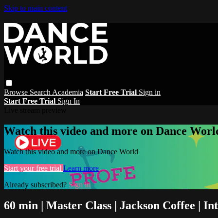
Skip to main content
Browse
Search
Academia
Start Free Trial
Sign in
Start Free Trial
Sign In
Live stream preview
Watch this video and more on Dance Worl
Watch this video and more on Dance World
Start your free trial
Learn more
Already subscribed?
Sign in
60 min | Master Class | Jackson Coffee | I