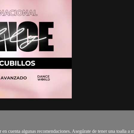
er en cuenta algunas recomendaciones. Asegúrate de tener una toalla a 