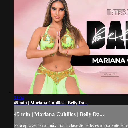
51:04
45 min | Mariana Cubillos | Belly Da...
45 min | Mariana Cubillos | Belly Da...
Para aprovechar al máximo tu clase de baile, es importante ten