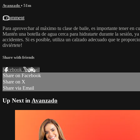
Avanzado
• 51m
1 comment
Para aprovechar al máximo tu clase de baile, es importante tener en 
Mantén una botella de agua cerca para hidratarte durante la sesión, ya
accidentes. Si es posible, utiliza un calzado adecuado que te proporcion
diviértete!
Share with friends
Facebook
X
Email
Share on Facebook
Share on X
Share via Email
Up Next in
Avanzado