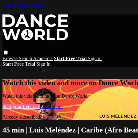
Skip to main content
Browse
Search
Academia
Start Free Trial
Sign in
Start Free Trial
Sign In
Live stream preview
Watch this video and more on Dance Worl
Watch this video and more on Dance World
Start your free trial
Learn more
Already subscribed?
Sign in
45 min | Luis Meléndez | Caribe (Afro Beat