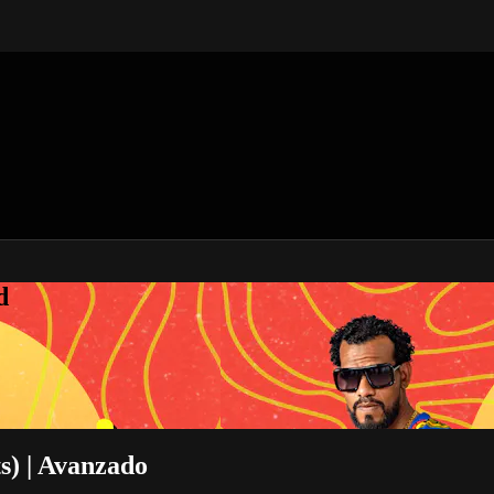
d
s) | Avanzado