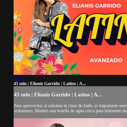
46:34
45 min | Elianis Garrido | Latino | A...
45 min | Elianis Garrido | Latino | A...
Para aprovechar al máximo tu clase de baile, es importante ten
resbalones. Mantén una botella de agua cerca para hidratarte dur