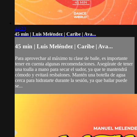
44:23
45 min | Luis Meléndez | Caribe | Ava...
45 min | Luis Meléndez | Caribe | Ava...
Para aprovechar al máximo tu clase de baile, es importante
tener en cuenta algunas recomendaciones. Asegúrate de tener
una toalla a mano para secar el sudor, ya que te mantendrá
cómodo y evitará resbalones. Mantén una botella de agua
cerca para hidratarte durante la sesión, ya que bailar puede
se...