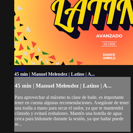
45:20
45 min | Manuel Melendez | Latino | A...
45 min | Manuel Melendez | Latino | A...
Para aprovechar al máximo tu clase de baile, es importante
tener en cuenta algunas recomendaciones. Asegúrate de tener
una toalla a mano para secar el sudor, ya que te mantendrá
cómodo y evitará resbalones. Mantén una botella de agua
cerca para hidratarte durante la sesión, ya que bailar puede
se...