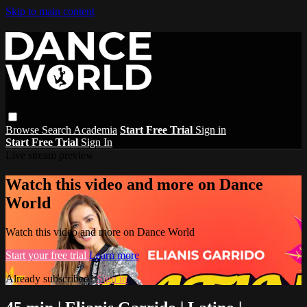
Skip to main content
Browse
Search
Academia
Start Free Trial
Sign in
Start Free Trial
Sign In
Live stream preview
Watch this video and more on Dance
World
Watch this video and more on Dance World
Start your free trial
Learn more
Already subscribed?
Sign in