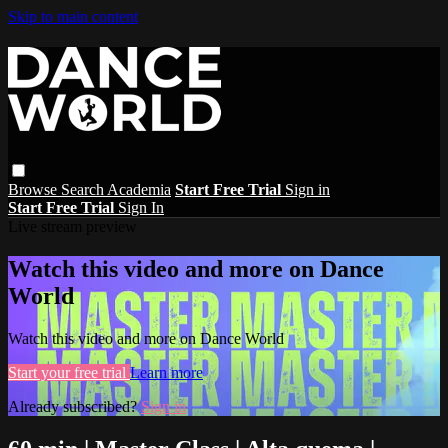
Skip to main content
Browse
Search
Academia
Start Free Trial
Sign in
Start Free Trial
Sign In
Live stream preview
Watch this video and more on Dance
World
Watch this video and more on Dance World
Start your free trial
Learn more
Already subscribed?
Sign in