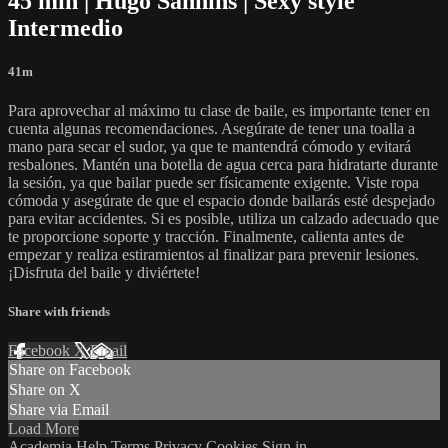
45 min | Hugo Sannins | Sexy style
Intermedio
41m
Para aprovechar al máximo tu clase de baile, es importante tener en
cuenta algunas recomendaciones. Asegúrate de tener una toalla a
mano para secar el sudor, ya que te mantendrá cómodo y evitará
resbalones. Mantén una botella de agua cerca para hidratarte durante
la sesión, ya que bailar puede ser físicamente exigente. Viste ropa
cómoda y asegúrate de que el espacio donde bailarás esté despejado
para evitar accidentes. Si es posible, utiliza un calzado adecuado que
te proporcione soporte y tracción. Finalmente, calienta antes de
empezar y realiza estiramientos al finalizar para prevenir lesiones.
¡Disfruta del baile y diviértete!
Share with friends
Facebook
X
Email
Share on Facebook
Share on X
Share via Email
Load More
Academia
Help
Terms
Privacy
Cookies
Sign in