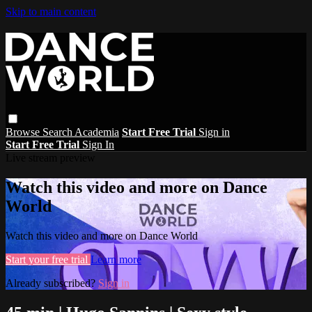
Skip to main content
Browse
Search
Academia
Start Free Trial
Sign in
Start Free Trial
Sign In
Live stream preview
Watch this video and more on Dance
World
Watch this video and more on Dance World
Start your free trial
Learn more
Already subscribed?
Sign in