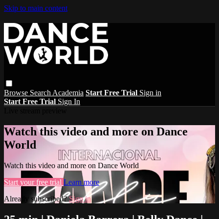
Skip to main content
Browse
Search
Academia
Start Free Trial
Sign in
Start Free Trial
Sign In
Live stream preview
Watch this video and more on Dance
World
Watch this video and more on Dance World
Start your free trial
Learn more
Already subscribed?
Sign in