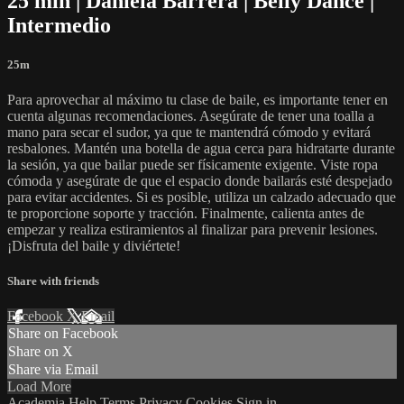
25 min | Daniela Barrera | Belly Dance |
Intermedio
25m
Para aprovechar al máximo tu clase de baile, es importante tener en
cuenta algunas recomendaciones. Asegúrate de tener una toalla a
mano para secar el sudor, ya que te mantendrá cómodo y evitará
resbalones. Mantén una botella de agua cerca para hidratarte durante
la sesión, ya que bailar puede ser físicamente exigente. Viste ropa
cómoda y asegúrate de que el espacio donde bailarás esté despejado
para evitar accidentes. Si es posible, utiliza un calzado adecuado que
te proporcione soporte y tracción. Finalmente, calienta antes de
empezar y realiza estiramientos al finalizar para prevenir lesiones.
¡Disfruta del baile y diviértete!
Share with friends
Facebook
X
Email
Share on Facebook
Share on X
Share via Email
Load More
Academia
Help
Terms
Privacy
Cookies
Sign in