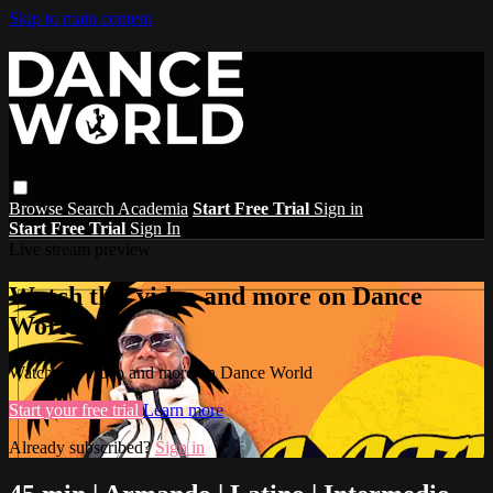
Skip to main content
Browse
Search
Academia
Start Free Trial
Sign in
Start Free Trial
Sign In
Live stream preview
Watch this video and more on Dance
World
Watch this video and more on Dance World
Start your free trial
Learn more
Already subscribed?
Sign in