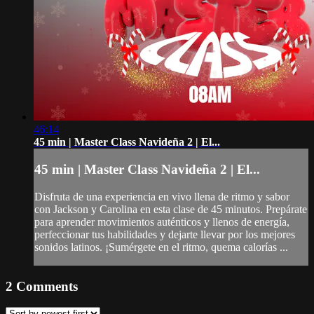
46:14
45 min | Master Class Navideña 2 | El...
45 min | Master Class Navideña 2 | El...
Disfruta de una experiencia en vivo llena de ritmo y sabor
con Jackson y Carolina en esta clase de 45 minutos. Prepárate
para aprender movimientos auténticos y llenos de energía,
perfeccionar tus habilidades y dejarte llevar por los mejores
sonidos latinos. ¡Sumérgete en el ritmo, quema calorías ...
2
Comments