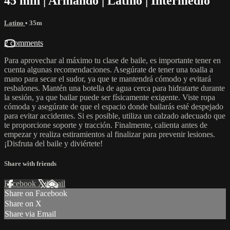
45 min | Armando | Latino | Intermedio
Latino
• 35m
2 comments
Para aprovechar al máximo tu clase de baile, es importante tener en
cuenta algunas recomendaciones. Asegúrate de tener una toalla a
mano para secar el sudor, ya que te mantendrá cómodo y evitará
resbalones. Mantén una botella de agua cerca para hidratarte durante
la sesión, ya que bailar puede ser físicamente exigente. Viste ropa
cómoda y asegúrate de que el espacio donde bailarás esté despejado
para evitar accidentes. Si es posible, utiliza un calzado adecuado que
te proporcione soporte y tracción. Finalmente, calienta antes de
empezar y realiza estiramientos al finalizar para prevenir lesiones.
¡Disfruta del baile y diviértete!
Share with friends
Facebook
X
Email
Share on Facebook
Share on X
Share via Email