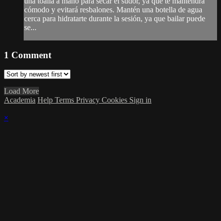
una toalla a mano para secar el sudor, ya que te mantendrá
cómodo y evitará resbalones. Mantén una botella de agua
cerca para hidratarte durante la sesión, ya que bailar puede
se...
1
Comment
Load More
Academia
Help
Terms
Privacy
Cookies
Sign in
×