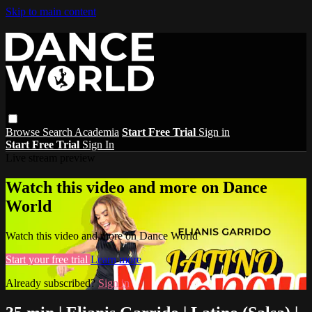
Skip to main content
Browse
Search
Academia
Start Free Trial
Sign in
Start Free Trial
Sign In
Live stream preview
Watch this video and more on Dance
World
Watch this video and more on Dance World
Start your free trial
Learn more
Already subscribed?
Sign in