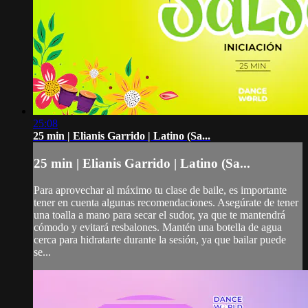
25:08
25 min | Elianis Garrido | Latino (Sa...
25 min | Elianis Garrido | Latino (Sa...
Para aprovechar al máximo tu clase de baile, es importante
tener en cuenta algunas recomendaciones. Asegúrate de tener
una toalla a mano para secar el sudor, ya que te mantendrá
cómodo y evitará resbalones. Mantén una botella de agua
cerca para hidratarte durante la sesión, ya que bailar puede
se...