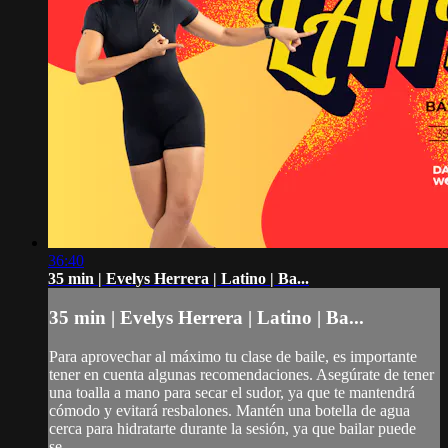
36:40
35 min | Evelys Herrera | Latino | Ba...
35 min | Evelys Herrera | Latino | Ba...
Para aprovechar al máximo tu clase de baile, es importante
tener en cuenta algunas recomendaciones. Asegúrate de tener
una toalla a mano para secar el sudor, ya que te mantendrá
cómodo y evitará resbalones. Mantén una botella de agua
cerca para hidratarte durante la sesión, ya que bailar puede
se...