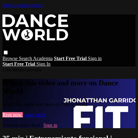
Skip to main content
Browse
Search
Academia
Start Free Trial
Sign in
Start Free Trial
Sign In
Live stream preview
Watch this video and more on Dance
World
Watch this video and more on Dance World
Rent now
Learn more
Already subscribed?
Sign in