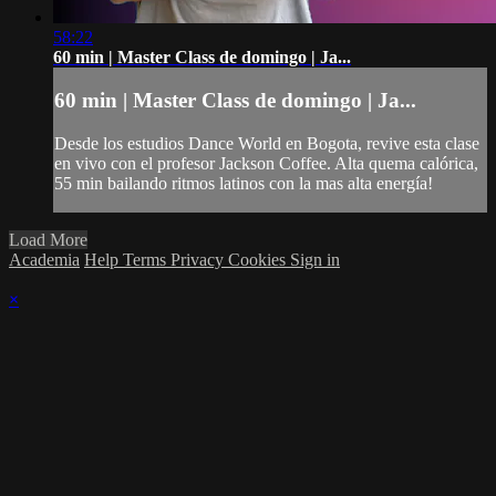
58:22
60 min | Master Class de domingo | Ja...
60 min | Master Class de domingo | Ja...
Desde los estudios Dance World en Bogota, revive esta clase
en vivo con el profesor Jackson Coffee. Alta quema calórica,
55 min bailando ritmos latinos con la mas alta energía!
Load More
Academia
Help
Terms
Privacy
Cookies
Sign in
×