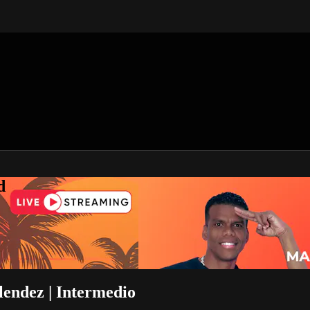
d
endez | Intermedio