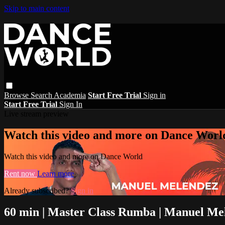
Skip to main content
Browse
Search
Academia
Start Free Trial
Sign in
Start Free Trial
Sign In
Live stream preview
Watch this video and more on Dance Worl
Watch this video and more on Dance World
Rent now
Learn more
Already subscribed?
Sign in
60 min | Master Class Rumba | Manuel Mel