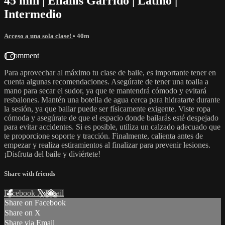
45 min | Elianis Garrido | Latino |
Intermedio
Acceso a una sola clase!
• 40m
1 comment
Para aprovechar al máximo tu clase de baile, es importante tener en
cuenta algunas recomendaciones. Asegúrate de tener una toalla a
mano para secar el sudor, ya que te mantendrá cómodo y evitará
resbalones. Mantén una botella de agua cerca para hidratarte durante
la sesión, ya que bailar puede ser físicamente exigente. Viste ropa
cómoda y asegúrate de que el espacio donde bailarás esté despejado
para evitar accidentes. Si es posible, utiliza un calzado adecuado que
te proporcione soporte y tracción. Finalmente, calienta antes de
empezar y realiza estiramientos al finalizar para prevenir lesiones.
¡Disfruta del baile y diviértete!
Share with friends
Facebook
X
Email
Share on Facebook
Share on X
Share via Email