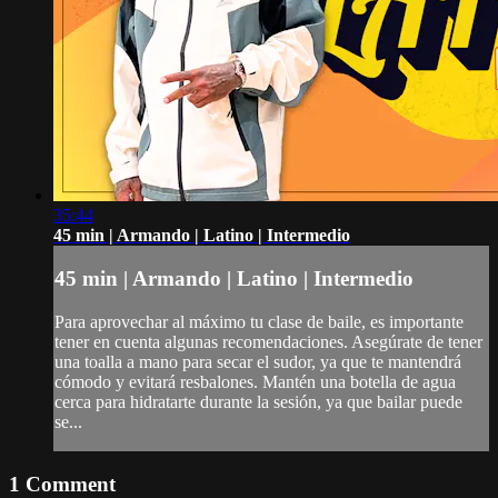
35:44
45 min | Armando | Latino | Intermedio
45 min | Armando | Latino | Intermedio
Para aprovechar al máximo tu clase de baile, es importante
tener en cuenta algunas recomendaciones. Asegúrate de tener
una toalla a mano para secar el sudor, ya que te mantendrá
cómodo y evitará resbalones. Mantén una botella de agua
cerca para hidratarte durante la sesión, ya que bailar puede
se...
1
Comment