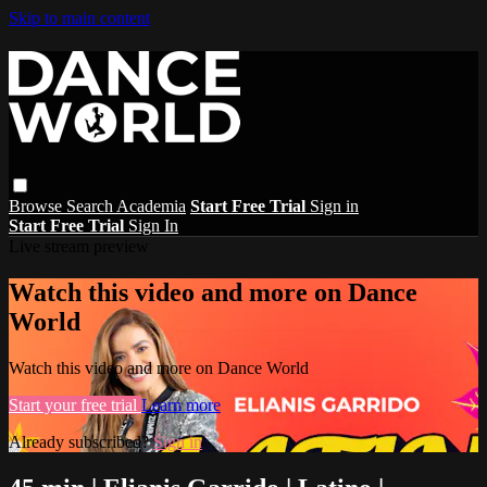
Skip to main content
Browse
Search
Academia
Start Free Trial
Sign in
Start Free Trial
Sign In
Live stream preview
Watch this video and more on Dance
World
Watch this video and more on Dance World
Start your free trial
Learn more
Already subscribed?
Sign in