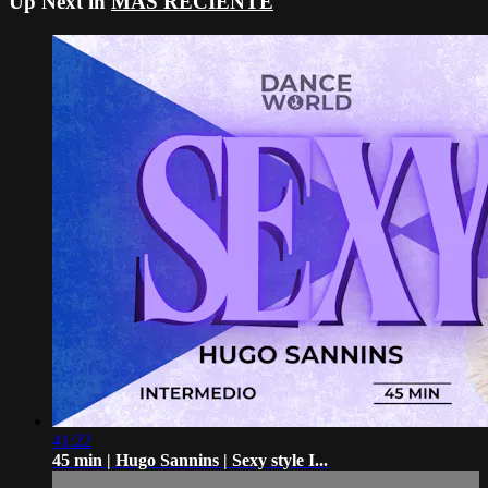
Up Next in
MÁS RECIENTE
41:22
45 min | Hugo Sannins | Sexy style I...