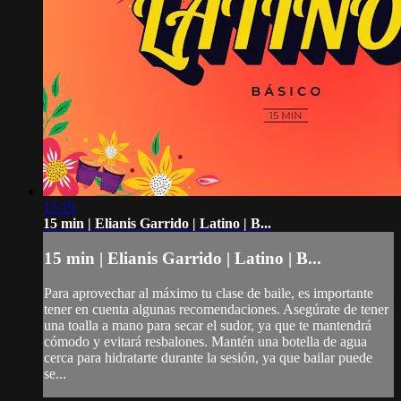
15:19
15 min | Elianis Garrido | Latino | B...
15 min | Elianis Garrido | Latino | B...
Para aprovechar al máximo tu clase de baile, es importante
tener en cuenta algunas recomendaciones. Asegúrate de tener
una toalla a mano para secar el sudor, ya que te mantendrá
cómodo y evitará resbalones. Mantén una botella de agua
cerca para hidratarte durante la sesión, ya que bailar puede
se...