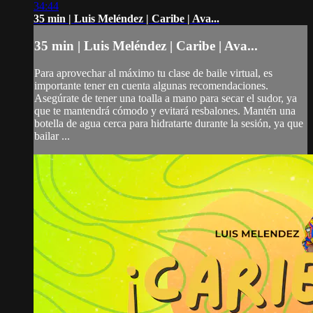
34:44
35 min | Luis Meléndez | Caribe | Ava...
35 min | Luis Meléndez | Caribe | Ava...
Para aprovechar al máximo tu clase de baile virtual, es
importante tener en cuenta algunas recomendaciones.
Asegúrate de tener una toalla a mano para secar el sudor, ya
que te mantendrá cómodo y evitará resbalones. Mantén una
botella de agua cerca para hidratarte durante la sesión, ya que
bailar ...