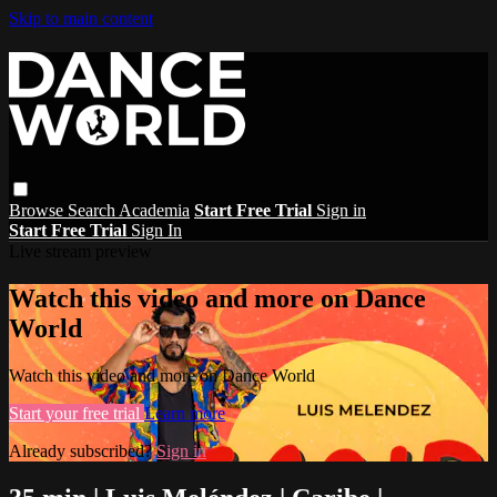
Skip to main content
Browse
Search
Academia
Start Free Trial
Sign in
Start Free Trial
Sign In
Live stream preview
Watch this video and more on Dance
World
Watch this video and more on Dance World
Start your free trial
Learn more
Already subscribed?
Sign in