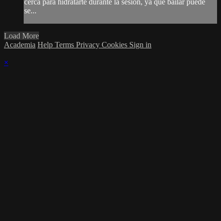
cerca para hidratarte durante la sesión, ya que bailar puede
se...
Load More
Academia
Help
Terms
Privacy
Cookies
Sign in
×