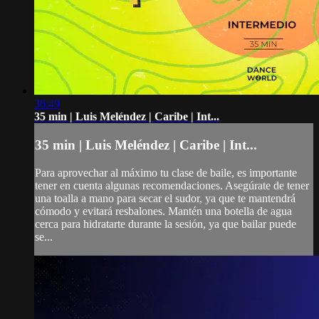
36:49
35 min | Luis Meléndez | Caribe | Int...
35 min | Luis Meléndez | Caribe | Int...
Para aprovechar al máximo tu clase de baile, es importante
tener en cuenta algunas recomendaciones. Asegúrate de tener
una toalla a mano para secar el sudor, ya que te mantendrá
cómodo y evitará resbalones. Mantén una botella de agua
cerca para hidratarte durante la sesión, ya que bailar puede
se...