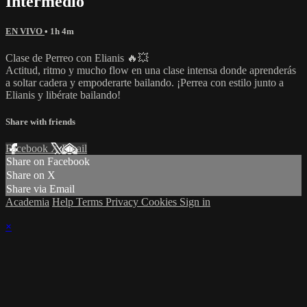
Intermedio
EN VIVO
• 1h 4m
Clase de Perreo con Elianis 🔥💥
Actitud, ritmo y mucho flow en una clase intensa donde aprenderás
a soltar cadera y empoderarte bailando. ¡Perrea con estilo junto a
Elianis y libérate bailando!
Share with friends
Facebook
X
Email
Share on Facebook
Share on X
Share via Email
Academia
Help
Terms
Privacy
Cookies
Sign in
×