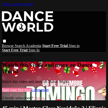
Skip to main content
Browse
Search
Academia
Start Free Trial
Sign in
Start Free Trial
Sign In
Live stream preview
Watch this video and more on Dance
World
Watch this video and more on Dance World
Start your free trial
Learn more
Already subscribed?
Sign in