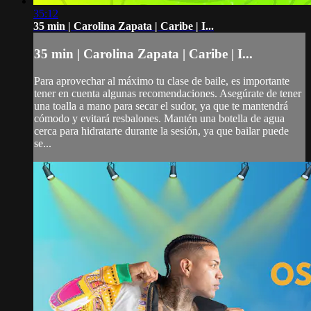
35:12
35 min | Carolina Zapata | Caribe | I...
35 min | Carolina Zapata | Caribe | I...
Para aprovechar al máximo tu clase de baile, es importante
tener en cuenta algunas recomendaciones. Asegúrate de tener
una toalla a mano para secar el sudor, ya que te mantendrá
cómodo y evitará resbalones. Mantén una botella de agua
cerca para hidratarte durante la sesión, ya que bailar puede
se...