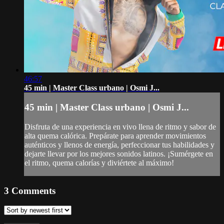
46:57
45 min | Master Class urbano | Osmi J...
45 min | Master Class urbano | Osmi J...
Disfruta de una experiencia en vivo llena de ritmo y sabor de
alta quema calórica. Prepárate para aprender movimientos
auténticos y llenos de energía, perfeccionar tus habilidades y
dejarte llevar por los mejores sonidos latinos. ¡Sumérgete en
el ritmo, quema calorías y diviértete al máximo!
3
Comments