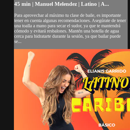
45 min | Manuel Melendez | Latino | A...
Para aprovechar al máximo tu clase de baile, es importante
tener en cuenta algunas recomendaciones. Asegúrate de tener
una toalla a mano para secar el sudor, ya que te mantendrá
cómodo y evitará resbalones. Mantén una botella de agua
cerca para hidratarte durante la sesión, ya que bailar puede
se...