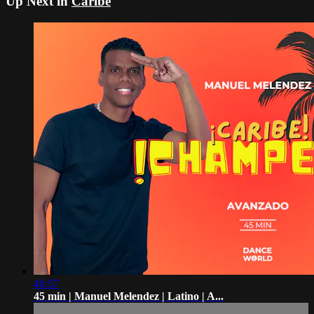
Up Next in
Caribe
46:57
45 min | Manuel Melendez | Latino | A...