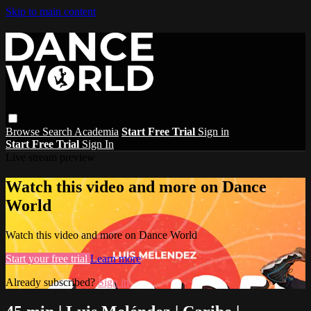
Skip to main content
Browse
Search
Academia
Start Free Trial
Sign in
Start Free Trial
Sign In
Live stream preview
Watch this video and more on Dance
World
Watch this video and more on Dance World
Start your free trial
Learn more
Already subscribed?
Sign in