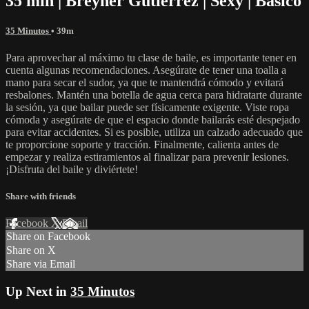
35 min | Breyner Gutierrez | Sexy | Basico
35 Minutos
• 39m
Para aprovechar al máximo tu clase de baile, es importante tener en
cuenta algunas recomendaciones. Asegúrate de tener una toalla a
mano para secar el sudor, ya que te mantendrá cómodo y evitará
resbalones. Mantén una botella de agua cerca para hidratarte durante
la sesión, ya que bailar puede ser físicamente exigente. Viste ropa
cómoda y asegúrate de que el espacio donde bailarás esté despejado
para evitar accidentes. Si es posible, utiliza un calzado adecuado que
te proporcione soporte y tracción. Finalmente, calienta antes de
empezar y realiza estiramientos al finalizar para prevenir lesiones.
¡Disfruta del baile y diviértete!
Share with friends
Facebook
X
Email
Share on Facebook
Share on X
Share via Email
Up Next in
35 Minutos