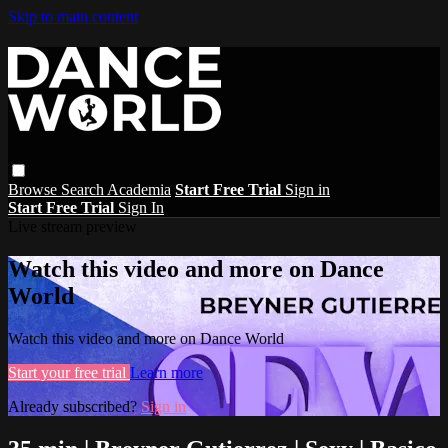
Skip to main content
Browse
Search
Academia
Start Free Trial
Sign in
Start Free Trial
Sign In
Live stream preview
Watch this video and more on Dance
World
Watch this video and more on Dance World
Start your free trial
Learn more
Already subscribed?
Sign in