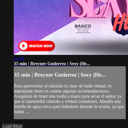
32:10
35 min | Breyner Gutierrez | Sexy (He...
35 min | Breyner Gutierrez | Sexy (He...
Para aprovechar al máximo tu clase de baile virtual, es
importante tener en cuenta algunas recomendaciones.
Asegúrate de tener una toalla a mano para secar el sudor, ya
que te mantendrá cómodo y evitará resbalones. Mantén una
botella de agua cerca para hidratarte durante la sesión, ya que
bailar ...
Load More