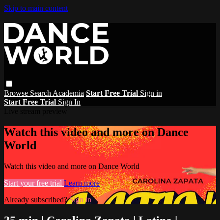
Skip to main content
Browse
Search
Academia
Start Free Trial
Sign in
Start Free Trial
Sign In
Live stream preview
Watch this video and more on Dance
World
Watch this video and more on Dance World
Start your free trial
Learn more
Already subscribed?
Sign in