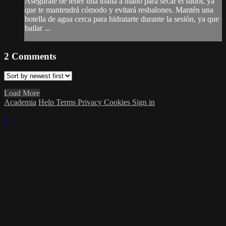
Asegúrate de tener una toalla a mano para secar el sudor, ya
que te mantendrá cómodo y evitará resbalones. Mantén una
botella de agua cerca para hidratarte durante la sesión, ya que
bailar ...
2
Comments
Load More
Academia
Help
Terms
Privacy
Cookies
Sign in
×