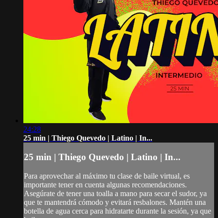
24:28
25 min | Thiego Quevedo | Latino | In...
25 min | Thiego Quevedo | Latino | In...
Para aprovechar al máximo tu clase de baile virtual, es
importante tener en cuenta algunas recomendaciones.
Asegúrate de tener una toalla a mano para secar el sudor, ya
que te mantendrá cómodo y evitará resbalones. Mantén una
botella de agua cerca para hidratarte durante la sesión, ya que