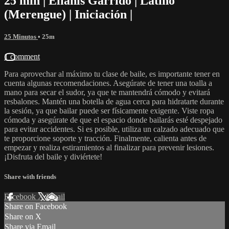
25 min | Elianis Garrido | Latino
(Merengue) | Iniciación |
25 Minutos
• 25m
1 comment
Para aprovechar al máximo tu clase de baile, es importante tener en
cuenta algunas recomendaciones. Asegúrate de tener una toalla a
mano para secar el sudor, ya que te mantendrá cómodo y evitará
resbalones. Mantén una botella de agua cerca para hidratarte durante
la sesión, ya que bailar puede ser físicamente exigente. Viste ropa
cómoda y asegúrate de que el espacio donde bailarás esté despejado
para evitar accidentes. Si es posible, utiliza un calzado adecuado que
te proporcione soporte y tracción. Finalmente, calienta antes de
empezar y realiza estiramientos al finalizar para prevenir lesiones.
¡Disfruta del baile y diviértete!
Share with friends
Facebook
X
Email
Share on Facebook
Share on X
Share via Email