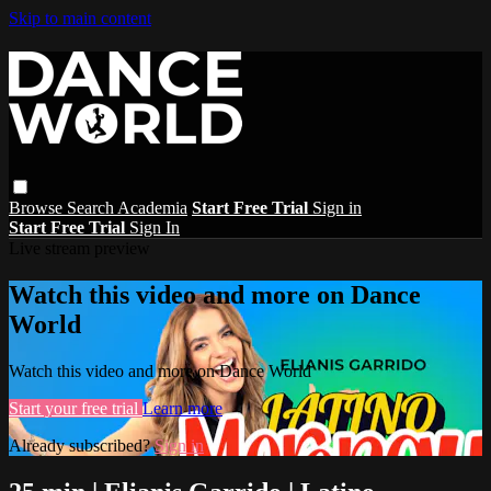
Skip to main content
Browse
Search
Academia
Start Free Trial
Sign in
Start Free Trial
Sign In
Live stream preview
Watch this video and more on Dance
World
Watch this video and more on Dance World
Start your free trial
Learn more
Already subscribed?
Sign in